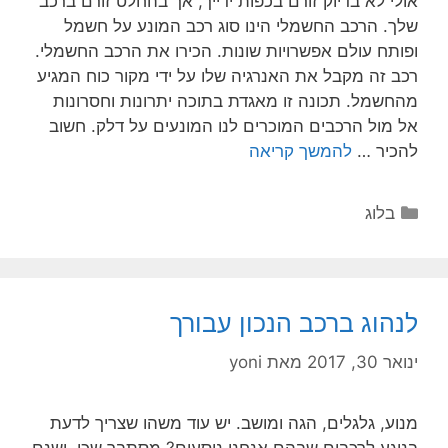
אולי לא בדיוק זורם בכפות ידייך, אך בהחלט זורם ברכב
שלך. הרכב החשמלי הינו סוג רכב המונע על חשמל
ופותח עולם אפשרויות שונות. הכירו את הרכב החשמלי.
רכב זה מקבל את האנרגיה שלו על ידי מקור כוח המגיע
מהחשמל. תכונה זו מאגדת בתוכה יתרונות וחסרונות
אל מול הרכבים המוכרים לנו המונעים על דלק. חשוב
להכיר …
להמשך קריאה
בלוג
לנהוג ברכב הנכון עבורך
ינואר 30, 2017
מאת
yoni
מנוע, גלגלים, הגה ומושב. יש עוד משהו שצריך לדעת
בנוגע לרכבים שבהם אנחנו נוסעים? מסתבר שכן. ישנם