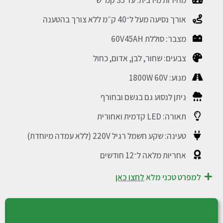
מהירות מירבית: עד 35 קמ״ש
אורך נסיעה מעל ל־40 ק״מ ללא צורך בהטענה
מצבר: סוללת 60V45AH
צבעים: שחור, לבן, אדום, כחול
מנוע: 1800W 60V
ניתן לנסוע גם בגשם ובחורף
תאורה: LED קדמית ואחורית
טעינה: שקע חשמל רגיל 220V (ללא עמדה מיוחדת)
אחריות מלאה ל־12 חודשים
למפרט טכני מלא
לחצו כאן