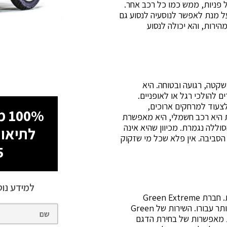
 פניות, ממש כמו כל רכב אחר.
ל מנת לאפשר לנוסעיה לנסוע גם
ירות, והא יכולה לנסוע
שקטה, רגועה ובטוחה. היא
 להולכי רגל או לאופניים.
צעוד למרחקים ארוכים,
100% מימון עד 60 תשלומים!
ית היא רכב חשמלי, היא מאפשרת
סוללה נגמרת. מכיוון שהיא אינה
לתיאום
סביבה. אין פלא שכל מי שזקוק
5
למידע נוס
כאמור, לקלנועית ישנם דגמים רבים בעלי אפשרויות מגוונות. חברת Green Extreme
מסייעת לכל מי שזקוק לקלנועית למצוא את הדגם הטוב ביותר עבורו. השירות של Green
הנות מאפשרות של בחירת הדגם