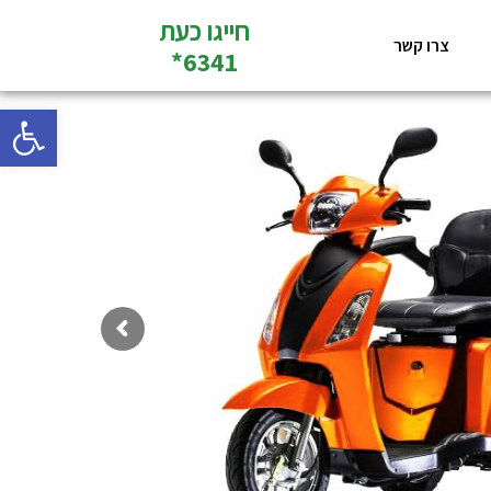
חייגו כעת
צרו קשר
6341*
פתח סרגל