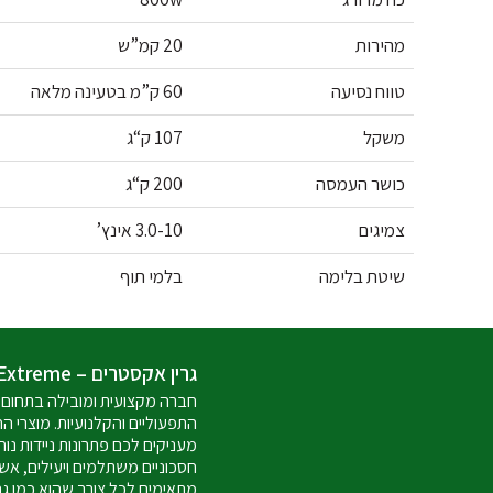
מהירות
20 קמ”ש
טווח נסיעה
60 ק”מ בטעינה מלאה
משקל
107 ק“ג
כושר העמסה
200 ק“ג
צמיגים
3.0-10 אינץ’
שיטת בלימה
בלמי תוף
גרין אקסטרים – Green Extreme
חברה מקצועית ומובילה בתחום 
התפעוליים והקלנועיות. מוצרי ה
מעניקים לכם פתרונות ניידות נוח
חסכוניים משתלמים ויעילים, אש
מתאימים לכל צורך שהוא כמו ג