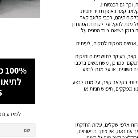
וכך גם הכנסותיו.
לאב קאר באופן תדיר יחסית.
ללקוחותיהם, רכבי קלאב קאר
 מנת להקל על לקוחות המועדון
בזמן נשיאת ציוד הטניס על
 אנשים ממקום למקום, לעיתים
קאר, בעיקר לתושבים הוותיקים
מקום. כמו כן, משתמשים ברכבי
100% מימון עד 60 תשלומים!
ם השונים, או על מנת לבצע
לתיאום
ומיומי בקלאב קאר, על מנת לבצע
ע מפקקים, חיפוש חניות או
5
למידע נוס
רות אלפי שקלים, עלות החזקתו
עם זאת, אין צורך בביטוחים,
ה והקלאב קאר מופעל באופן