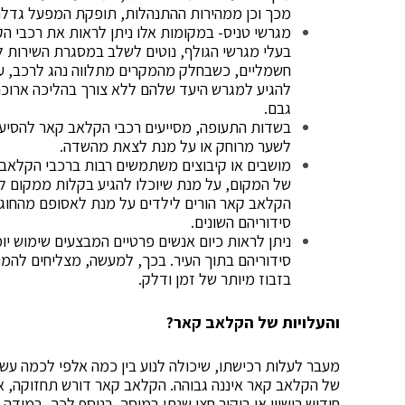
מכך וכן ממהירות ההתנהלות, תופקת המפעל גדלה, 
מגרשי טניס- במקומות אלו ניתן לראות את רכבי הק
בעלי מגרשי הגולף, נוטים לשלב במסגרת השירות 
חשמליים, כשבחלק מהמקרים מתלווה נהג לרכב, על
להגיע למגרש היעד שלהם ללא צורך בהליכה ארוכה 
גבם.
בשדות התעופה, מסייעים רכבי הקלאב קאר להסיע
לשער מרוחק או על מנת לצאת מהשדה.
מושבים או קיבוצים משתמשים רבות ברכבי הקלאב 
של המקום, על מנת שיוכלו להגיע בקלות ממקום ל
הקלאב קאר הורים לילדים על מנת לאסופם מהחוגי
סידוריהם השונים.
ניתן לראות כיום אנשים פרטיים המבצעים שימוש י
סידוריהם בתוך העיר. בכך, למעשה, מצליחים להמנ
בזבוז מיותר של זמן ודלק.
והעלויות של הקלאב קאר?
מעבר לעלות רכישתו, שיכולה לנוע בין כמה אלפי לכמה עש
של הקלאב קאר איננה גבוהה. הקלאב קאר דורש תחזוקה, אך 
חידוש רישיון או ביקור חצי שנתי במוסך. בנוסף לכך, במיד