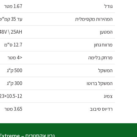
גודל
1.67 מטר
המהירות מקסימלית
עד 35 קמ“ש
המטען
48V \ 25AH
מרווח גחון
12.7 ס“מ
מרחק בלימה
<4 מטר
המשקל
500 ק“ג
המשקל ברוטו
300 ק“ג
צמיג
10.5-12×23
רדיוס סיבוב
3.65 מטר
גרין אקסטרים – Green Extreme