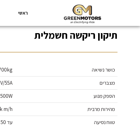
ראשי
תיקון ריקשה חשמלית
כושר נשיאה
700kg
מצברים
V/55A
הספק מנוע
1500W
מהירות מרבית
k m/h
טווח נסיעה
עד 50 ק"מ