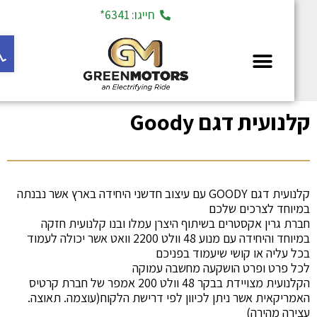
חייגו: 6341*
פתח ס
מחלקת יד 2
לנועית דגם Goody
קלנועית דגם GOODY עם עיצוב חדשני היחידה בארץ אשר נבנתה
מיוחד לצרכים שלכם
ברת גרין אקסטרים בשיתוף היצרן עמלו ובנו קלנועית חזקה
במיוחד והיחידה עם מנוע 48 וולט 2200 וואט אשר יכולה לעמוד
כל עליה או קושי שיעמוד בפניכם
כל פרט ופרט הושקעה מחשבה עמוקה
הקלנועית מצויידת בבקר 48 וולט 200 אמפר של חברת קרטיס
אמריקאית אשר ניתן לכיוון לפי דרישת הלקוח(עוצמה. תאוצה.
צירה מהירה)