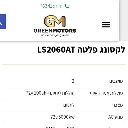
חייגו: 6341*
פתח ס
מחלקת יד 2
קסונג פלטה LS2060AT
מושבים
2
סוללות אמריקאיות
סוללות ליתיום - 72v 100ah
מצבר
ליתיום
מנוע AC
72v 5000kw