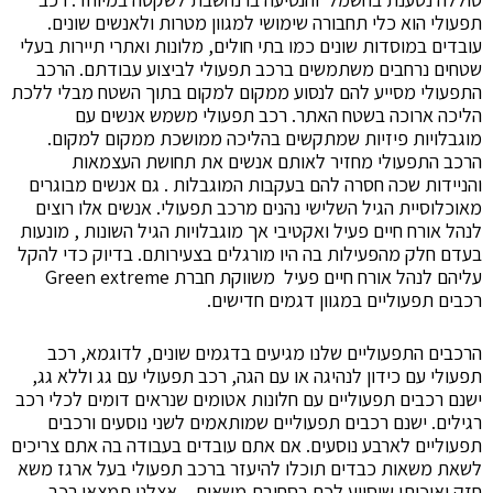
פעולי הוא כלי תחבורה שימושי למגוון מטרות ולאנשים שונים.
ובדים במוסדות שונים כמו בתי חולים, מלונות ואתרי תיירות בעלי
טחים נרחבים משתמשים ברכב תפעולי לביצוע עבודתם. הרכב
תפעולי מסייע להם לנסוע ממקום למקום בתוך השטח מבלי ללכת
ליכה ארוכה בשטח האתר. רכב תפעולי משמש אנשים עם
וגבלויות פיזיות שמתקשים בהליכה ממושכת ממקום למקום.
רכב התפעולי מחזיר לאותם אנשים את תחושת העצמאות
הניידות שכה חסרה להם בעקבות המוגבלות . גם אנשים מבוגרים
אוכלוסיית הגיל השלישי נהנים מרכב תפעולי. אנשים אלו רוצים
נהל אורח חיים פעיל ואקטיבי אך מוגבלויות הגיל השונות , מונעות
עדם חלק מהפעילות בה היו מורגלים בצעירותם. בדיוק כדי להקל
עליהם לנהל אורח חיים פעיל משווקת חברת Green extreme
כבים תפעוליים במגוון דגמים חדישים.
רכבים התפעוליים שלנו מגיעים בדגמים שונים, לדוגמא, רכב
פעולי עם כידון לנהיגה או עם הגה, רכב תפעולי עם גג וללא גג,
שנם רכבים תפעוליים עם חלונות אטומים שנראים דומים לכלי רכב
גילים. ישנם רכבים תפעוליים שמותאמים לשני נוסעים ורכבים
פעוליים לארבע נוסעים. אם אתם עובדים בעבודה בה אתם צריכים
שאת משאות כבדים תוכלו להיעזר ברכב תפעולי בעל ארגז משא
זק ואיכותי שיסייע לכם בסחיבת משאות . אצלנו תמצאו רכב